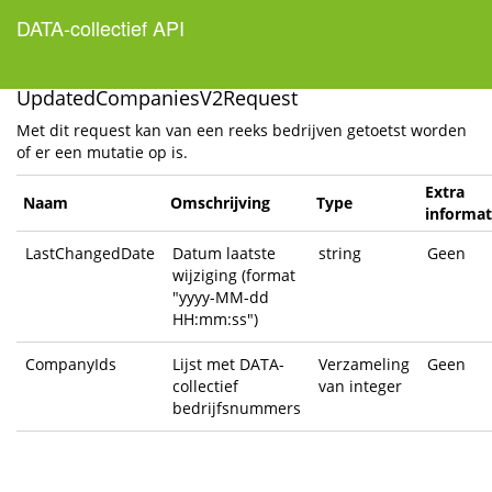
DATA-collectief API
Help Page Home
UpdatedCompaniesV2Request
Met dit request kan van een reeks bedrijven getoetst worden
of er een mutatie op is.
Extra
Naam
Omschrijving
Type
informat
LastChangedDate
Datum laatste
string
Geen
wijziging (format
"yyyy-MM-dd
HH:mm:ss")
CompanyIds
Lijst met DATA-
Verzameling
Geen
collectief
van integer
bedrijfsnummers