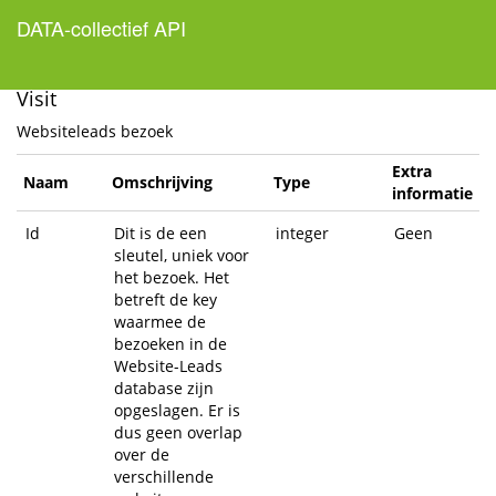
DATA-collectief API
Help Page Home
Visit
Websiteleads bezoek
Extra
Naam
Omschrijving
Type
informatie
Id
Dit is de een
integer
Geen
sleutel, uniek voor
het bezoek. Het
betreft de key
waarmee de
bezoeken in de
Website-Leads
database zijn
opgeslagen. Er is
dus geen overlap
over de
verschillende