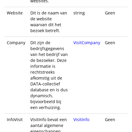
websites.
Website
Dit is de naam van
string
Geen
de website
waarvan dit het
bezoek betreft.
Company
Dit zijn de
VisitCompany
Geen
bedrijfsgegevens
van het bedrijf van
de bezoeker. Deze
informatie is
rechtstreeks
afkomstig uit de
DATA-collectief
database en is dus
dynamisch,
bijvoorbeeld bij
een verhuizing.
InfoVisit
VisitInfo bevat een
VisitInfo
Geen
aantal algemene
eigenschappen